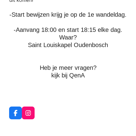
uit komen!
-Start bewijzen krijg je op de 1e wandeldag.
-Aanvang 18:00 en start 18:15 elke dag.
Waar?
Saint Louiskapel Oudenbosch
Heb je meer vragen?
kijk bij QenA
F
I
a
n
c
s
e
t