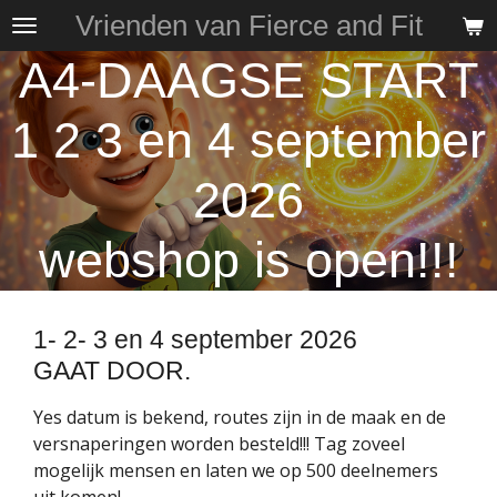
Vrienden van Fierce and Fit
Ga
direct
A4-DAAGSE START
naar
de
1 2 3 en 4 september
hoofdinhoud
2026
webshop is open!!!
1- 2- 3 en 4 september 2026
GAAT DOOR.
Yes datum is bekend, routes zijn in de maak en de
versnaperingen worden besteld!!! Tag zoveel
mogelijk mensen en laten we op 500 deelnemers