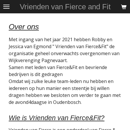
Vrienden van Fierce and Fit
Ga
direct
naar
Over ons
de
hoofdinhoud
Met ingang van het jaar 2021 hebben Robby en
Jessica van Egmond " Vrienden van Fierce&Fit" de
organisatie geheel onverwachts overgenomen van
Wijkverenging Pagnevaart.
Samen met leden van Fierce&Fit en bevriende
bedrijven is dit gedragen
Omdat wij zulke leuke team-leden nu hebben en
iedereen op hun manier een steentje bij willen
dragen hebben we besloten om verder te gaan met
de avond4daagse in Oudenbosch.
Wie is Vrienden van Fierce&Fit?