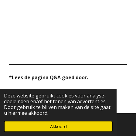
*Lees de pagina Q&A goed door.
Delen
Deel
Share
Delen
Deze website gebruikt cookies voor analyse-
© 2022 - 2026 Vrienden van Fierce and Fit
doeleinden en/of het tonen van advertenties.
Door gebruik te blijven maken van de site gaat
u hiermee akkoord.
Akkoord
Telefoonnummer
WhatsApp